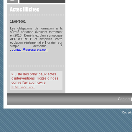
11/09/2001
Les obligations de formation à la
sûreté aérienne évoluent fortement
en 2013 ! Bénéficiez d'un synoptique
AEROSURETE et simplifiez votre
évolution réglementaire ! gratuit sur
simple demande à
:
contact@aerosurete.com
> Liste des principaux actes
d'interventions illicites dirigés
contre l'aviation civile
internationale !
Contact
Copyri