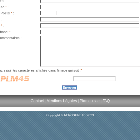
m :
sse
*
:
 Postal
*
:
:
l
*
:
phone
*
:
ommentaires :
ez saisir les caractères affichés dans l'image qui suit :
*
Contact
|
Mentions Légales
|
Plan du site
|
FAQ
Copyright © AEROSURETE 2023