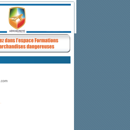
e.com
.