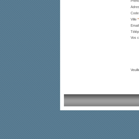
Préno
Adre
Code
Ville
*
Emai
Télé
Vos c
Veuill