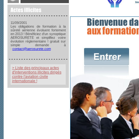
11/09/2001
Les obligations de formation à la
sûreté aérienne évoluent fortement
en 2013 ! Bénéficiez d'un synoptique
AEROSURETE et simplifiez votre
évolution réglementaire ! gratuit sur
simple demande à
:
contact@aerosurete.com
> Liste des principaux actes
d'interventions illicites dirigés
contre l'aviation civile
internationale !