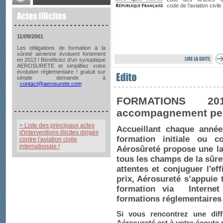
code de l'aviation civile
11/09/2001
Les obligations de formation à la
sûreté aérienne évoluent fortement
en 2013 ! Bénéficiez d'un synoptique
AEROSURETE et simplifiez votre
évolution réglementaire ! gratuit sur
simple demande à
:
contact@aerosurete.com
FORMATIONS 20
accompagnement per
> Liste des principaux actes
Accueillant chaque année 
d'interventions illicites dirigés
formation initiale ou co
contre l'aviation civile
internationale !
Aérosûreté
propose une l
tous les champs de la sûre
attentes et conjuguer l'eff
prix, Aérosureté
s’appuie 
formation via Internet
formations réglementaire
Si vous rencontrez une diffi
Aérosureté est à votre écoute 