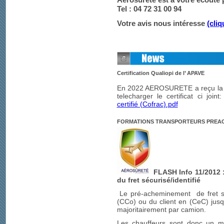
Tel : 04 72 31 00 94
Votre avis nous intéresse
(cliq
Certification Qualiopi de l’ APAVE
En 2022 AEROSURETE a reçu la cer
telecharger le certificat ci joint
certifié (Cofrac).pdf
FORMATIONS TRANSPORTEURS PREA
FLASH Info 11/2012 
du fret sécurisé/identifié
Le
pr
é-acheminement de fret s
(CCo) ou du client en (CeC) jusq
majoritairement par camion.
Les chauffeurs sont donc un ma