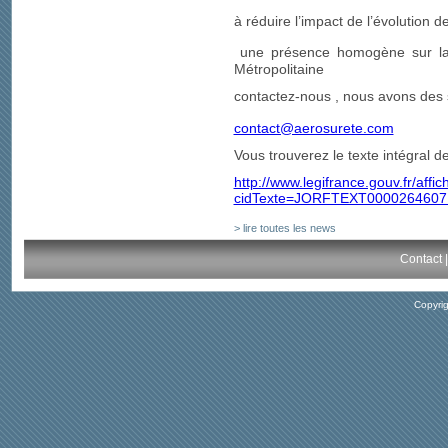
à réduire l’impact de l’évolution 
une présence homogène sur la 
Métropolitaine
contactez-nous , nous avons des 
contact@aerosurete.com
Vous trouverez le texte intégral de
http://www.legifrance.gouv.fr/affi
cidTexte=JORFTEXT00002646071
> lire toutes les news
Contact
Copyri